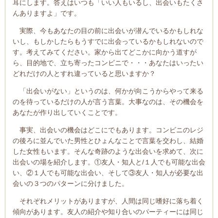
耳にします。答えはいつも「いい人もいるし、出会いもたくさ
んありますよ」です。
実際、今もあなたの目の前に出会いが潜んでいるかもしれな
いし、もしかしたらもうすでに出会っているかもしれないので
す。考えてみてください。家から出てどこかに向かう道すが
ら、目的地で、立ち寄ったコンビニで・・・あなたはいったい
どれだけの人とすれ違っていると思いますか？
「出会いがない」というのは、何かが向こうからやって来る
のを待っているだけの人が言う言葉。大事なのは、その機会を
あなたが作り出していくことです。
事実、出会いの機会はどこにでもあります。コンビニのレジ
の後ろに並んでいた男性とひょんなことで言葉を交わし、結婚
した女性もいます。そんな奇跡のような出会いを求めて、次に
出会いの場を紹介します。①友人・知人と/１人でも可能な出会
い、②１人でも可能な出会い、そして③友人・知人が必要な出
会いの３つのパターンに分けました。
それぞれメリットがありますが、人間は同じ嗜好に落ち着く
傾向があります。友人の紹介や知り合いのパーティーには同じ