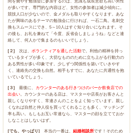
間を費やす勉強会に参加するのは、意識も成長意欲も高い男性
が多いです。専門的な内容ほど、女性の参加者は減少傾向に。
競技人口が少ないので、金メダルも取りやすくなります。あな
たが興味のあるテーマの勉強会に行ければ、一石二鳥。名刺交
換もスムースにでき、5～10人はすぐ知り合いになれます。そ
の後も、お礼を兼ねて「今度、反省会しましょうね」などと連
絡して、何人かで集まるのもいいでしょう。
[２]
次は、
ボランティアを通した活動
で。利他の精神を持っ
ているタイプが多く、大切なもののために立ち上がる行動力の
ある男性が多い印象です。少しずつ関係性を築いていきやす
く、連絡先の交換も自然。相手もすでに、あなたに共通性を抱
いているでしょう。
[３]
最後に、
カウンターのある行きつけのバーか飲食店での
出会い
。カウンターのある店は、マスターや店長がお客さんと
親しくなりやすく、常連さんのことをよく知っています。親し
くなれば自然と仲人役を買ってくれることも多く、マッチング
率も高い。もしもお互い常連なら、マスターの顔を立てておか
しなことはしないはず。
[でも、やっぱり]
本当の一番は、
結婚相談所
です！そのため