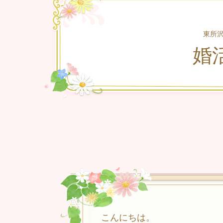
東所
婚
こんにちは。